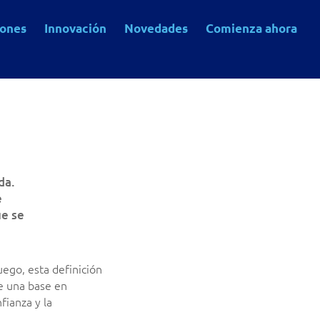
iones
Innovación
Novedades
Comienza ahora
da.
e
ue se
ego, esta definición
ne una base en
fianza y la