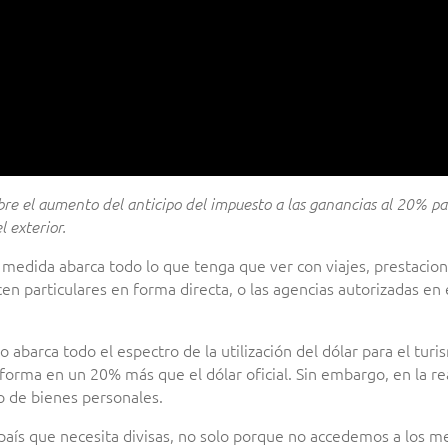
obre el aumento del anticipo del impuesto a las ganancias al 20% p
 exterior.
 medida abarca todo lo que tenga que ver con viajes, prestacion
cen particulares en forma directa, o las agencias autorizadas en
 abarca todo el espectro de la utilización del dólar para el turis
nsforma en un 20% más que el dólar oficial. Sin embargo, en la r
o de bienes personales.
 país que necesita divisas, no solo porque no accedemos a los 