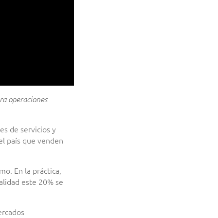
ara operaciones
es de servicios y
 el país que venden
mo. En la práctica,
ealidad este 20% se
mercados