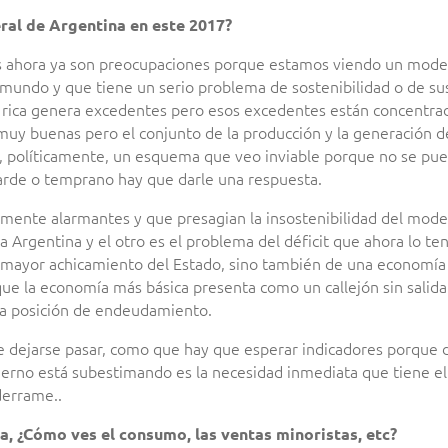
ral de Argentina en este 2017?
das ahora ya son preocupaciones porque estamos viendo un mod
l mundo y que tiene un serio problema de sostenibilidad o de su
 rica genera excedentes pero esos excedentes están concentra
 muy buenas pero el conjunto de la producción y la generación 
 políticamente, un esquema que veo inviable porque no se pued
tarde o temprano hay que darle una respuesta.
lmente alarmantes y que presagian la insostenibilidad del model
Argentina y el otro es el problema del déficit que ahora lo te
un mayor achicamiento del Estado, sino también de una economí
ue la economía más básica presenta como un callejón sin salida: 
 la posición de endeudamiento.
e dejarse pasar, como que hay que esperar indicadores porque 
erno está subestimando es la necesidad inmediata que tiene el
derrame..
, ¿Cómo ves el consumo, las ventas minoristas, etc?