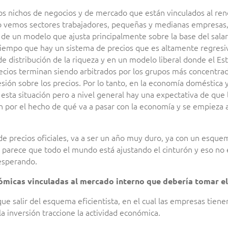
 nichos de negocios y de mercado que están vinculados al ren
o vemos sectores trabajadores, pequeñas y medianas empresas,
 de un modelo que ajusta principalmente sobre la base del salar
tiempo que hay un sistema de precios que es altamente regresi
e distribución de la riqueza y en un modelo liberal donde el Es
precios terminan siendo arbitrados por los grupos más concentra
sión sobre los precios. Por lo tanto, en la economía doméstica 
sta situación pero a nivel general hay una expectativa de que l
ón por el hecho de qué va a pasar con la economía y se empieza 
 de precios oficiales, va a ser un año muy duro, ya con un esque
 parece que todo el mundo está ajustando el cinturón y eso no e
esperando.
nómicas vinculadas al mercado interno que debería tomar e
ue salir del esquema eficientista, en el cual las empresas tie
la inversión traccione la actividad económica.