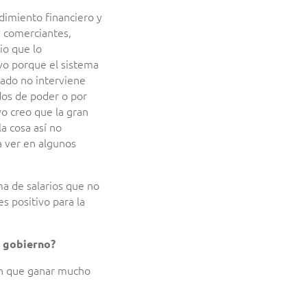
dimiento financiero y
 comerciantes,
io que lo
vo porque el sistema
tado no interviene
dos de poder o por
yo creo que la gran
a cosa así no
a ver en algunos
ma de salarios que no
s positivo para la
l gobierno?
nen que ganar mucho