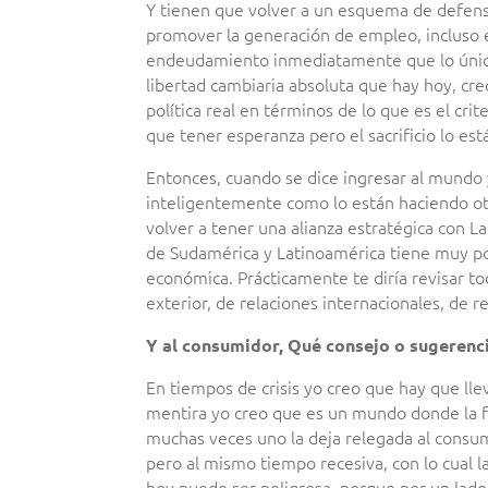
Y tienen que volver a un esquema de defensa
promover la generación de empleo, incluso e
endeudamiento inmediatamente que lo único q
libertad cambiaria absoluta que hay hoy, cre
política real en términos de lo que es el cri
que tener esperanza pero el sacrificio lo es
Entonces, cuando se dice ingresar al mundo 
inteligentemente como lo están haciendo otro
volver a tener una alianza estratégica con
de Sudamérica y Latinoamérica tiene muy po
económica. Prácticamente te diría revisar tod
exterior, de relaciones internacionales, de 
Y al consumidor, Qué consejo o sugerenc
En tiempos de crisis yo creo que hay que ll
mentira yo creo que es un mundo donde la for
muchas veces uno la deja relegada al consu
pero al mismo tiempo recesiva, con lo cual l
hoy puede ser peligrosa, porque por un lado 