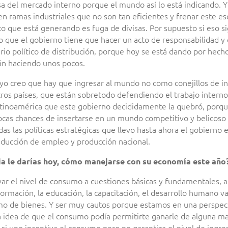
 del mercado interno porque el mundo así lo está indicando. Y 
n ramas industriales que no son tan eficientes y frenar este 
ue está generando es fuga de divisas. Por supuesto si eso sign
o que el gobierno tiene que hacer un acto de responsabilidad y 
terio político de distribución, porque hoy se está dando por hec
tán haciendo unos pocos.
yo creo que hay que ingresar al mundo no como conejillos de in
s países, que están sobretodo defendiendo el trabajo interno, l
 Latinoamérica que este gobierno decididamente la quebró, porq
cas chances de insertarse en un mundo competitivo y belicoso
as las políticas estratégicas que llevo hasta ahora el gobierno 
reducción de empleo y producción nacional.
ia le darías hoy, cómo manejarse con su economía este año
evar el nivel de consumo a cuestiones básicas y fundamentales,
mación, la educación, la capacitación, el desarrollo humano van
mo de bienes. Y ser muy cautos porque estamos en una perspecti
a idea de que el consumo podía permitirte ganarle de alguna man
si uno incentiva el consumo pero no garantiza el nivel de ingre