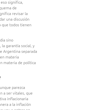
eso significa,
esquema de
ifica revisar la
dar una discusión
ho que todos tienen
dia sino
a garantía social, y
ue Argentina separada
 en materia
en materia de política
?
 aunque parezca
 a ser vitales, que
va inflacionaria
era a la inflación
so voy a entrar en