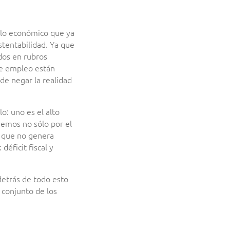
elo económico que ya
stentabilidad. Ya que
dos en rubros
de empleo están
e negar la realidad
o: uno es el alto
nemos no sólo por el
a que no genera
déficit fiscal y
detrás de todo esto
 conjunto de los