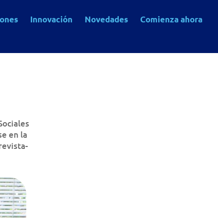
iones
Innovación
Novedades
Comienza ahora
Sociales
e en la
revista-