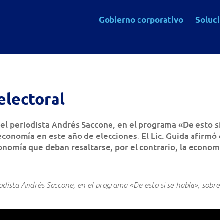
Gobierno corporativo
Soluc
electoral
el periodista Andrés Saccone, en el programa «De esto s
economía en este año de elecciones. El Lic. Guida afirmó
onomía que deban resaltarse, por el contrario, la econom
iodista Andrés Saccone, en el programa «De esto sí se habla», sobr