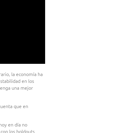
rario, la economía ha
tabilidad en los
 tenga una mejor
cuenta que en
 hoy en día no
 con los holdouts