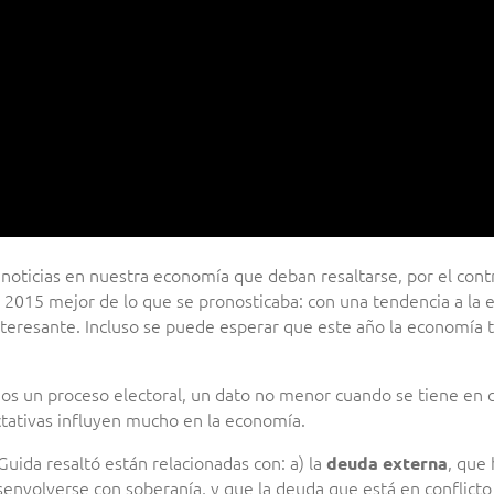
 noticias en nuestra economía que deban resaltarse, por el cont
015 mejor de lo que se pronosticaba: con una tendencia a la es
nteresante. Incluso se puede esperar que este año la economía
os un proceso electoral, un dato no menor cuando se tiene en 
ctativas influyen mucho en la economía.
uida resaltó están relacionadas con: a) la
, que
deuda externa
desenvolverse con soberanía, y que la deuda que está en conflicto