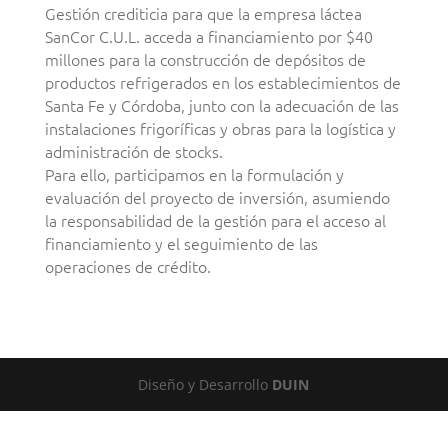
Gestión crediticia para que la empresa láctea
SanCor C.U.L. acceda a financiamiento por $40
millones para la construcción de depósitos de
productos refrigerados en los establecimientos de
Santa Fe y Córdoba, junto con la adecuación de las
instalaciones frigoríficas y obras para la logística y
administración de stocks.
Para ello, participamos en la formulación y
evaluación del proyecto de inversión, asumiendo
la responsabilidad de la gestión para el acceso al
financiamiento y el seguimiento de las
operaciones de crédito.
Diseño y Desarrollo
DUIN